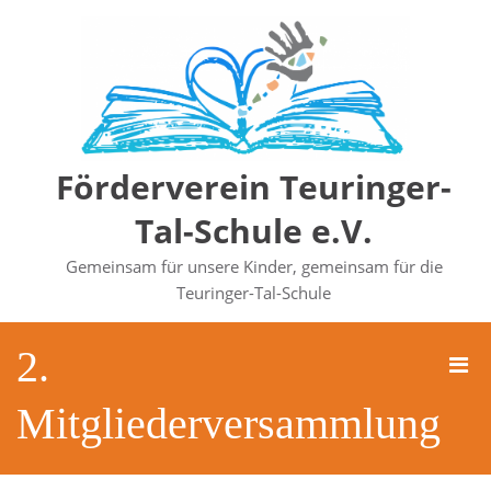
Zum
Inhalt
springen
Förderverein Teuringer-
Tal-Schule e.V.
Gemeinsam für unsere Kinder, gemeinsam für die
Teuringer-Tal-Schule
2.
Pri
Men
Mitgliederversammlung
für
mobi
Ger