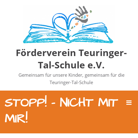
Zum
Inhalt
springen
Förderverein Teuringer-
Tal-Schule e.V.
Gemeinsam für unsere Kinder, gemeinsam für die
Teuringer-Tal-Schule
STOPP! – NICHT MIT
Pri
Men
MIR!
für
mobi
Ger